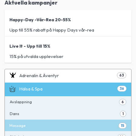
Aktuella kampanjer
Happy-Day -Vår-Rea 20-55%
Upp till 55% rabatt på Happy Days vår-rea
Live It - Upp till 15%
15% på utvalda upplevelser
Adrenalin & Äventyr
63
Hälsa & Spa
36
Avslappning
6
Dans
1
Massage
15