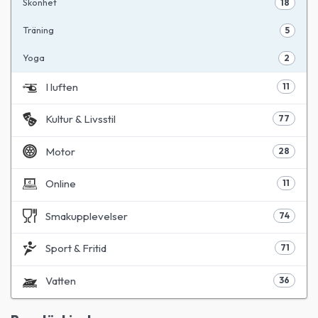
Skönhet
18
Träning
5
Yoga
2
I luften
11
Kultur & Livsstil
77
Motor
28
Online
11
Smakupplevelser
74
Sport & Fritid
71
Vatten
36