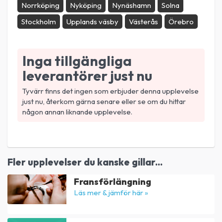
Norrköping
Nyköping
Nynäshamn
Solna
Stockholm
Upplands väsby
Västerås
Örebro
Inga tillgängliga
leverantörer just nu
Tyvärr finns det ingen som erbjuder denna upplevelse
just nu, återkom gärna senare eller se om du hittar
någon annan liknande upplevelse.
Fler upplevelser du kanske gillar...
Fransförlängning
Läs mer & jämför här »