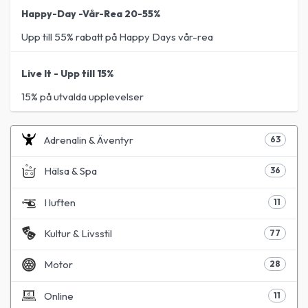
Happy-Day -Vår-Rea 20-55%
Upp till 55% rabatt på Happy Days vår-rea
Live It - Upp till 15%
15% på utvalda upplevelser
Adrenalin & Äventyr
63
Hälsa & Spa
36
I luften
11
Kultur & Livsstil
77
Motor
28
Online
11