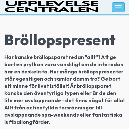
Togg
navig
Bröllopspresent
Har kanske bröllopsparet redan "allt"? Att ge
bort en pryl kan vara vanskligt om de inte redan
har en önskelista. Hur många bröllopspresenter
står egentligen och samlar damm tro? Ge bort
ett minne för livet istället! Är bröllopsparet
kanske den äventyrliga typen eller är de den
lite mer avslappnande - det finns något för alla!
Allt från actionfyllda forsränningar till
avslappnande spa-weekends eller fantastiska
luftballongfärder.