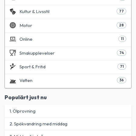
Kultur & Livsstil
77
Motor
28
Online
11
Smakupplevelser
74
Sport & Fritid
71
Vatten
36
Populärt just nu
1. Ölprovning
2. Spökvandring med middag