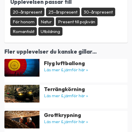
Upplevelsen passar till
20-årspresent
25-årspresent
30-årspresent
För honom
Natur
Present till pojkvän
Romantiskt
Utbildning
Fler upplevelser du kanske gillar...
Flyg luftballong
Läs mer & jämför här »
Terrängkörning
Läs mer & jämför här »
Grottkrypning
Läs mer & jämför här »