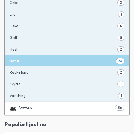
Cykel
2
Djur
1
Fiske
6
Golf
5
Häst
2
Natur
34
Racketsport
2
Skytte
7
Vandring
1
Vatten
36
Populärt just nu