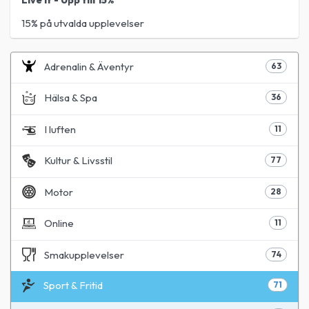
Live It - Upp till 15%
15% på utvalda upplevelser
Adrenalin & Äventyr
63
Hälsa & Spa
36
I luften
11
Kultur & Livsstil
77
Motor
28
Online
11
Smakupplevelser
74
Sport & Fritid
71