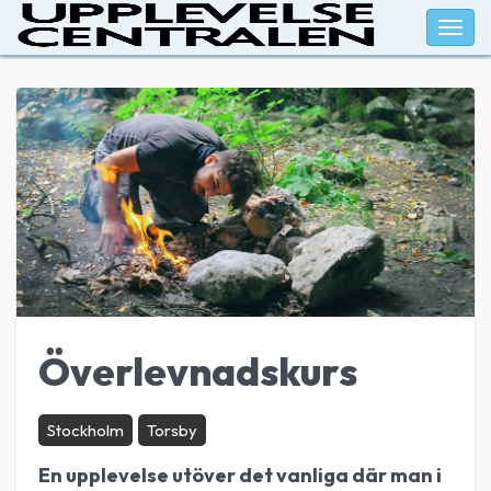
Togg
navig
Överlevnadskurs
Stockholm
Torsby
En upplevelse utöver det vanliga där man i