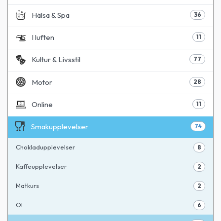
Hälsa & Spa
36
I luften
11
Kultur & Livsstil
77
Motor
28
Online
11
Smakupplevelser
74
Chokladupplevelser
8
Kaffeupplevelser
2
Matkurs
2
Öl
6