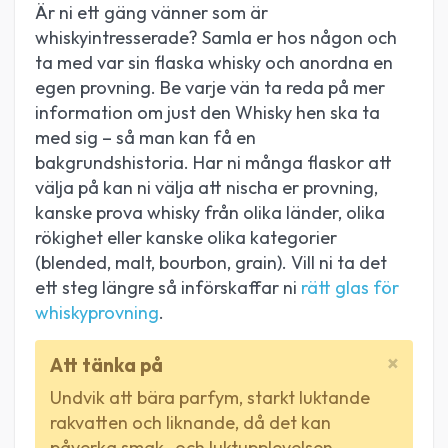
Är ni ett gäng vänner som är
whiskyintresserade? Samla er hos någon och
ta med var sin flaska whisky och anordna en
egen provning. Be varje vän ta reda på mer
information om just den Whisky hen ska ta
med sig – så man kan få en
bakgrundshistoria. Har ni många flaskor att
välja på kan ni välja att nischa er provning,
kanske prova whisky från olika länder, olika
rökighet eller kanske olika kategorier
(blended, malt, bourbon, grain). Vill ni ta det
ett steg längre så införskaffar ni
rätt glas för
whiskyprovning
.
×
Att tänka på
Undvik att bära parfym, starkt luktande
rakvatten och liknande, då det kan
påverka smak- och luktupplevelsen