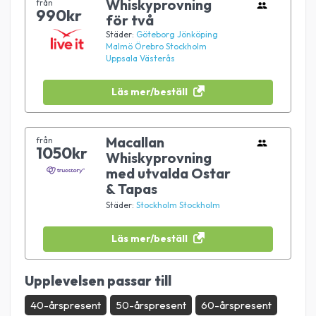
Whiskyprovning
från
990kr
för två
Städer:
Göteborg
Jönköping
Malmö
Örebro
Stockholm
Uppsala
Västerås
Läs mer/beställ
Macallan
från
1050kr
Whiskyprovning
med utvalda Ostar
& Tapas
Städer:
Stockholm
Stockholm
Läs mer/beställ
Upplevelsen passar till
40-årspresent
50-årspresent
60-årspresent