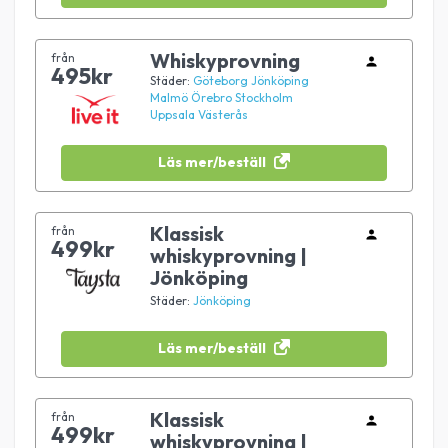
Whiskyprovning
från
495kr
Städer:
Göteborg
Jönköping
Malmö
Örebro
Stockholm
Uppsala
Västerås
Läs mer/beställ
Klassisk
från
499kr
whiskyprovning |
Jönköping
Städer:
Jönköping
Läs mer/beställ
Klassisk
från
499kr
whiskyprovning |