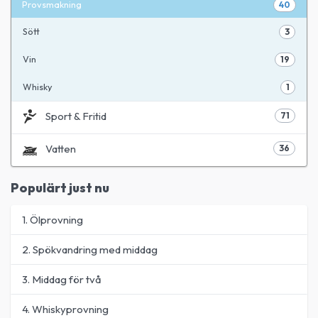
Provsmakning
40
Sött
3
Vin
19
Whisky
1
Sport & Fritid
71
Vatten
36
Populärt just nu
1. Ölprovning
2. Spökvandring med middag
3. Middag för två
4. Whiskyprovning