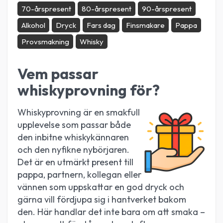
70-årspresent
80-årspresent
90-årspresent
Alkohol
Dryck
Fars dag
Finsmakare
Pappa
Provsmakning
Whisky
Vem passar
whiskyprovning för?
Whiskyprovning är en smakfull
upplevelse som passar både
den inbitne whiskykännaren
och den nyfikne nybörjaren.
Det är en utmärkt present till
pappa, partnern, kollegan eller
vännen som uppskattar en god dryck och
gärna vill fördjupa sig i hantverket bakom
den. Här handlar det inte bara om att smaka –