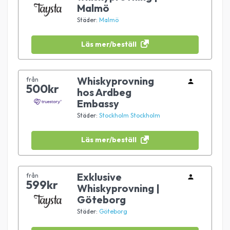
Malmö
Städer:
Malmö
Läs mer/beställ
Whiskyprovning
från
500kr
hos Ardbeg
Embassy
Städer:
Stockholm
Stockholm
Läs mer/beställ
Exklusive
från
599kr
Whiskyprovning |
Göteborg
Städer:
Göteborg