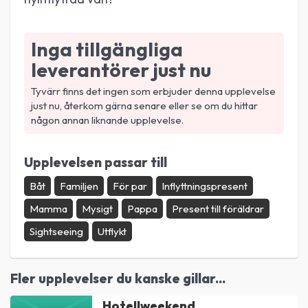
Inga tillgängliga
leverantörer just nu
Tyvärr finns det ingen som erbjuder denna upplevelse
just nu, återkom gärna senare eller se om du hittar
någon annan liknande upplevelse.
Upplevelsen passar till
Båt
Familjen
För par
Inflyttningspresent
Mamma
Mysigt
Pappa
Present till föräldrar
Sightseeing
Utflykt
Fler upplevelser du kanske gillar...
Hotellweekend