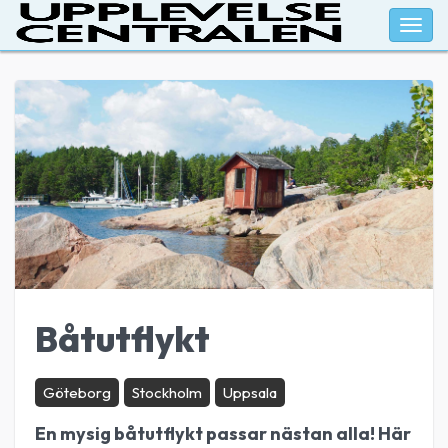
Togg
navig
Båtutflykt
Göteborg
Stockholm
Uppsala
En mysig båtutflykt passar nästan alla! Här