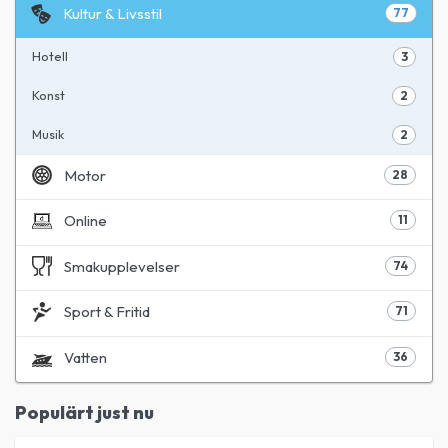
Kultur & Livsstil
77
Hotell
3
Konst
2
Musik
2
Motor
28
Online
11
Smakupplevelser
74
Sport & Fritid
71
Vatten
36
Populärt just nu