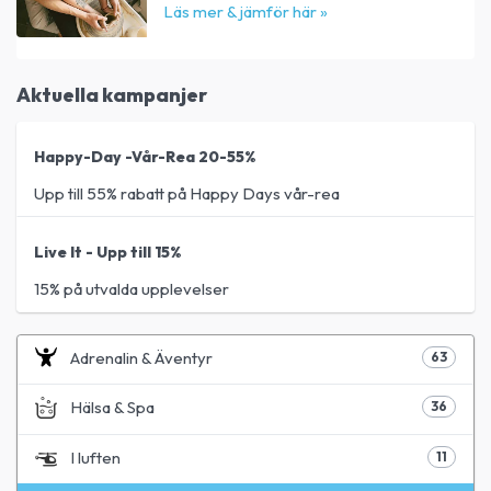
Läs mer & jämför här »
Aktuella kampanjer
Happy-Day -Vår-Rea 20-55%
Upp till 55% rabatt på Happy Days vår-rea
Live It - Upp till 15%
15% på utvalda upplevelser
Adrenalin & Äventyr
63
Hälsa & Spa
36
I luften
11