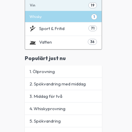
Vin
19
Whisky
1
Sport & Fritid
71
Vatten
36
Populärt just nu
1. Ölprovning
2. Spökvandring med middag
3. Middag för två
4. Whiskyprovning
5. Spökvandring