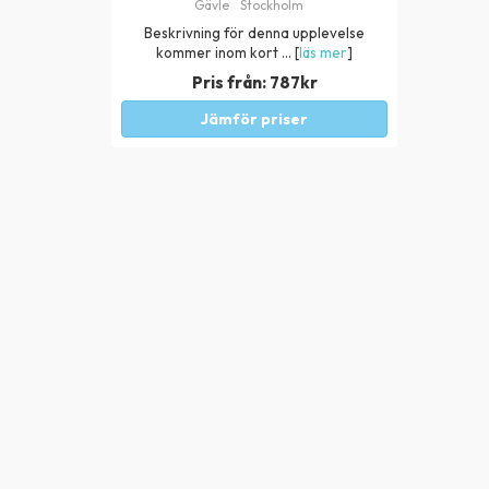
Gävle
Stockholm
Beskrivning för denna upplevelse
kommer inom kort ... [
läs mer
]
Pris från:
787
kr
Jämför priser