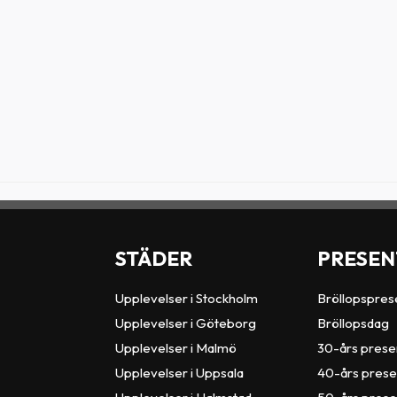
STÄDER
PRESEN
Upplevelser i Stockholm
Bröllopspres
Upplevelser i Göteborg
Bröllopsdag
Upplevelser i Malmö
30-års prese
Upplevelser i Uppsala
40-års prese