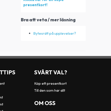
presentkort!
Bra att veta / mer läsning
Bytesrätt på upplevelser?
TTIPS
SVÅRT VAL?
ent
Köp ett presentkort
Till den som har allt
nt
OM OSS
nt