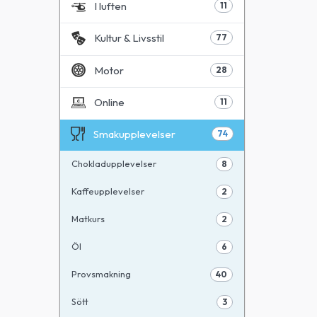
I luften
11
Kultur & Livsstil
77
Motor
28
Online
11
Smakupplevelser
74
Chokladupplevelser
8
Kaffeupplevelser
2
Matkurs
2
Öl
6
Provsmakning
40
Sött
3