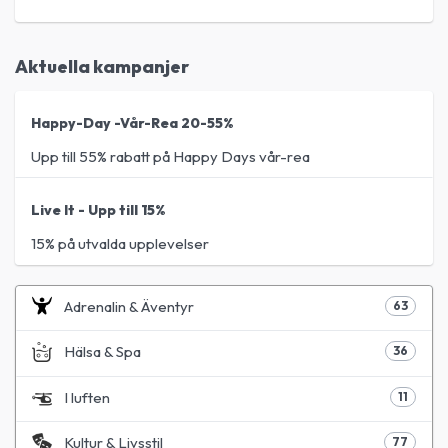
Aktuella kampanjer
Happy-Day -Vår-Rea 20-55%
Upp till 55% rabatt på Happy Days vår-rea
Live It - Upp till 15%
15% på utvalda upplevelser
Adrenalin & Äventyr
63
Hälsa & Spa
36
I luften
11
Kultur & Livsstil
77