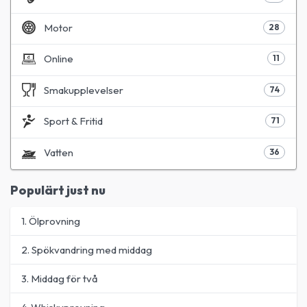
Motor
28
Online
11
Smakupplevelser
74
Sport & Fritid
71
Vatten
36
Populärt just nu
1. Ölprovning
2. Spökvandring med middag
3. Middag för två