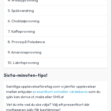
4. Whiskyprovning
5. Spökvandring
6. Chokladprovning
7. Kaffeprovning
8. Prova på Poledance
9. Amaroneprovning
10. Lakritsprovning
Sista-minuten-tips!
Samtliga upplevelseföretag som vi jämför upplevelser
mellan erbjuder
presentkort och/eller värdebevis
som du
själv kan skriva ut, maila eller SMS:a!
Vet du inte vad du ska välja? Välj ett presentkort där
mottagaren själv får bestämmer!