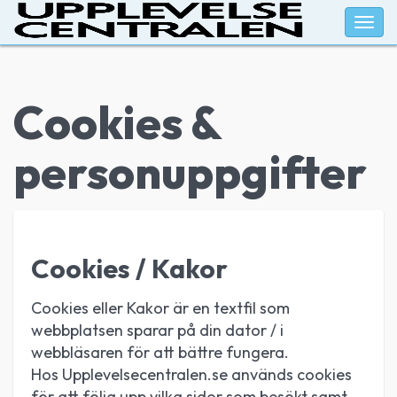
Togg
navig
Cookies &
personuppgifter
Cookies / Kakor
Cookies eller Kakor är en textfil som
webbplatsen sparar på din dator / i
webbläsaren för att bättre fungera.
Hos Upplevelsecentralen.se används cookies
för att följa upp vilka sidor som besökt samt